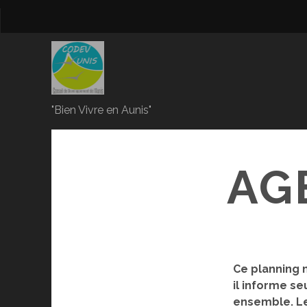
"Bien Vivre en Aunis"
AG
Ce planning 
il informe s
ensemble. Les 