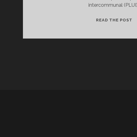
intercommunal (PLUI
É
READ THE POST
E
S